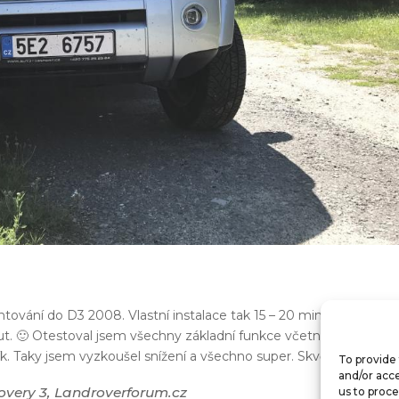
ování do D3 2008. Vlastní instalace tak 15 – 20 minut, pokec s
. 🙂 Otestoval jsem všechny základní funkce včetně levellingu 
ík. Taky jsem vyzkoušel snížení a všechno super. Skvělá práce!!!
To provide 
and/or acce
overy 3, Landroverforum.cz
us to proce