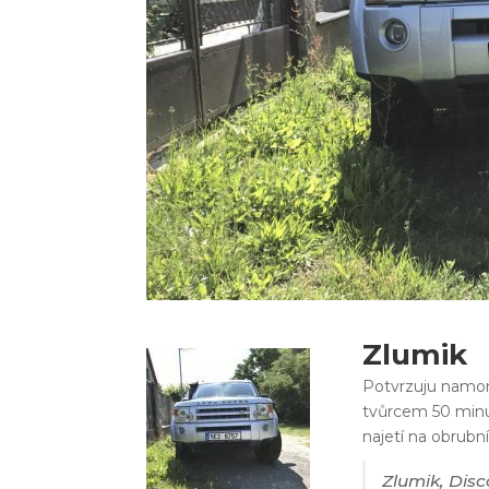
Zlumik
Potvrzuju namont
tvůrcem 50 minut
najetí na obrubn
Zlumik, Disc